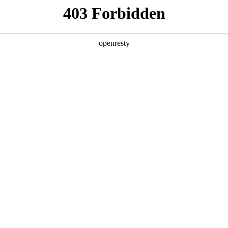
亚洲
丹 科威特 黎巴嫩 孟加拉国 马来西亚 尼泊尔 卡塔尔 沙特阿拉伯 叙利亚 泰
欧洲
兰 意大利 英国